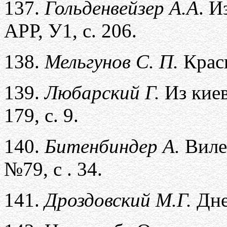
137.
Гольденвейзер А.А
. И
АРР, У1, с. 206.
138.
Мельгунов С. П.
Крас
139.
Любарский Г.
Из киев
179, с. 9.
140.
Битенбиндер А.
Вилен
№79, с . 34.
141.
Дроздовский М.Г.
Дне