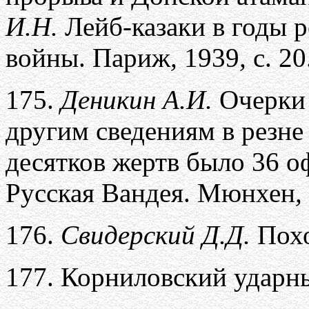
И.Н.
Лейб-казаки в годы 
войны. Париж
,
1939
,
с. 20
175.
Деникин А.И.
Очерки 
другим сведениям в резне
десятков жертв было 36 о
Русская Вандея. Мюнхен
,
176.
Свидерский Д.Д.
Похо
177.
Корниловский ударн