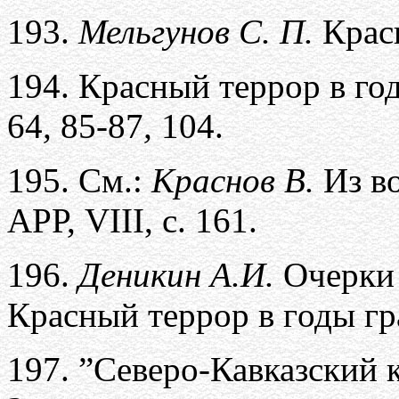
193.
Мельгунов С. П.
Крас
194.
Красный террор в го
64
,
85-87
,
104.
195.
См.:
Краснов В.
Из во
АРР, VIII, с. 161.
196.
Деникин А.И.
Очерки 
Красный террор в годы г
197.
”Северо-Кавказский 