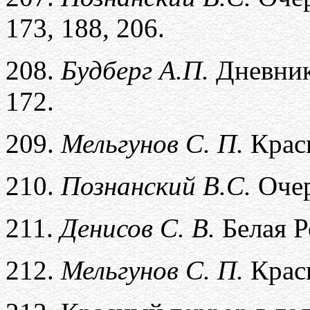
173
,
188
,
206.
208.
Будберг А.П.
Дневник
172.
209.
Мельгунов С. П.
Крас
210.
Познанский В.С.
Очер
211.
Денисов С. В.
Белая Р
212.
Мельгунов С. П.
Крас