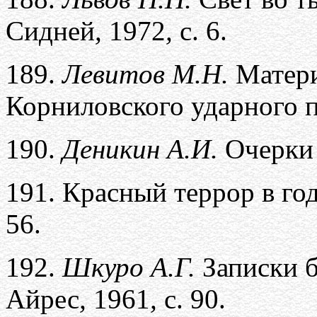
Сидней
,
1972
,
с. 6.
189.
Левитов М.Н.
Матери
Корниловского ударного 
190.
Деникин А.И.
Очерки 
191.
Красный террор в го
56.
192.
Шкуро А.Г.
Записки б
Айрес
,
1961
,
с. 90.