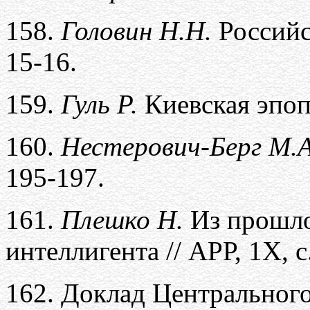
158.
Головин Н.Н.
Российс
15-16.
159.
Гуль Р.
Киевская эпопе
160.
Нестерович-Берг М.А
195-197.
161.
Плешко Н.
Из прошло
интеллигента // АРР, 1Х, с
162.
Доклад Центрального