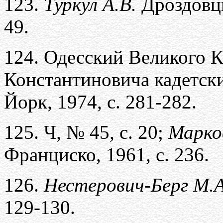
123.
Туркул А.В.
Дроздовц
49.
124.
Одесский Великого К
Константиновича кадетски
Йорк
,
1974
,
с. 281-282.
125.
Ч
,
№ 45
,
с. 20;
Марко
Франциско
,
1961
,
с. 236.
126.
Нестерович-Берг М.А
129-130.