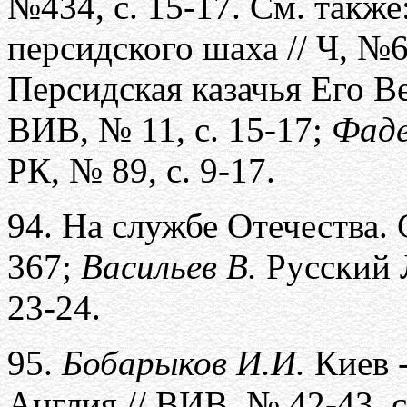
№434, с. 15-17. См. также
персидского шаха // Ч, №6
Персидская казачья Его В
ВИВ, № 11, с. 15-17;
Фаде
РК, № 89, с. 9-17.
94.
На службе Отечества.
367;
Васильев В.
Русский Л
23-24.
95.
Бобарыков И.И.
Киев -
Англия // ВИВ, № 42-43, с