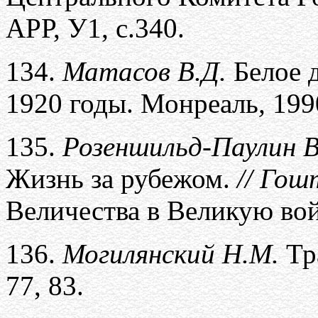
АРР, У1, с.340.
134.
Матасов В.Д.
Белое 
1920 годы. Монреаль
,
199
135.
Розеншильд-Паулин В
Жизнь за рубежом.
//
Гошт
Величества в Великую вой
136.
Могилянский Н.М.
Тра
77, 83.