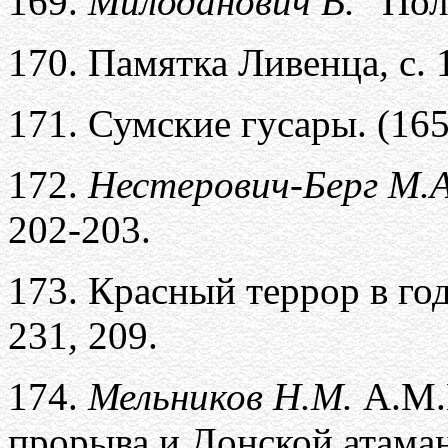
169.
Милоданович В.
“Пол
170.
Памятка Ливенца
,
с. 
171.
Сумские гусары. (165
172.
Нестерович-Берг М.А
202-203.
173.
Красный террор в го
231
,
209.
174.
Мельников Н.М.
А.М.
прорыва и Донской атама