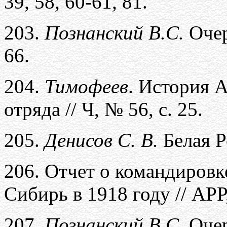
39
,
58
,
60-61
,
81.
203.
Познанский В.С.
Очер
66.
204.
Тимофеев
. История 
отряда // Ч, № 56, с. 25.
205.
Денисов С. В.
Белая Р
206.
Отчет о командировк
Сибирь в 1918 году // АРР,
207.
Познанский В.С.
Очер