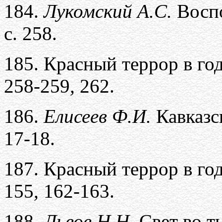
184.
Лукомский А.С.
Восп
с. 258.
185.
Красный террор в го
258-259
,
262.
186.
Елисеев Ф.И.
Кавказс
17-18.
187.
Красный террор в го
155
,
162-163.
188.
Львов Н.Н.
Свет во т