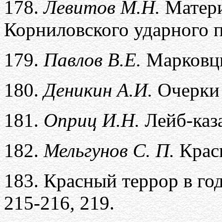
178.
Левитов М.Н.
Матери
Корниловского ударного 
179.
Павлов В.Е.
Марковцы
180.
Деникин А.И.
Очерки 
181.
Оприц И.Н.
Лейб-каз
182.
Мельгунов С. П.
Крас
183.
Красный террор в г
215-216
,
219.