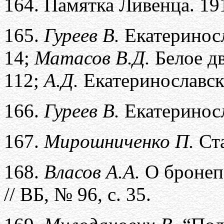
164.
Памятка Ливенца. 19
165.
Гуреев В.
Екатеринос
14;
Матасов В.Д.
Белое д
112;
А.Д.
Екатеринославс
166.
Гуреев В.
Екатеринос
167.
Мирошниченко П.
Ст
168.
Власов А.А.
О бронеп
// ВБ, № 96, с. 35.