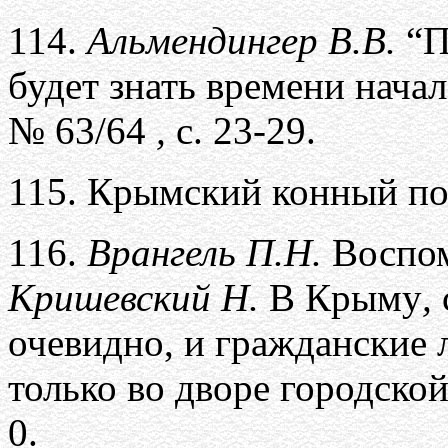
114.
Альмендингер В.В.
“П
будет знать времени нача
№ 63/64
,
с. 23-29.
115.
Крымский конный по
116.
Врангель П.Н.
Воспо
Кришевский Н.
В Крыму
,
очевидно, и гражданские 
только во дворе городско
0.