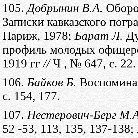
105.
Добрынин В.А.
Оборон
Записки кавказского погр
Париж, 1978;
Барат Л.
Ду
профиль молодых офицеро
1919 гг
//
Ч
,
№ 647
,
с. 22.
106.
Байков Б.
Воспоминан
с. 154, 177.
107.
Нестерович-Берг М.А
52 -53
,
113
,
135
,
137-138;