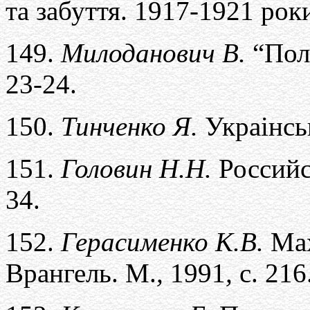
та забуття. 1917-1921 роки
149.
Милоданович В.
“Пол
23-24.
150.
Тинченко Я.
Украiнськ
151.
Головин Н.Н.
Российс
34.
152.
Герасименко К.В.
Ма
Врангель. М.
,
1991
,
с. 216