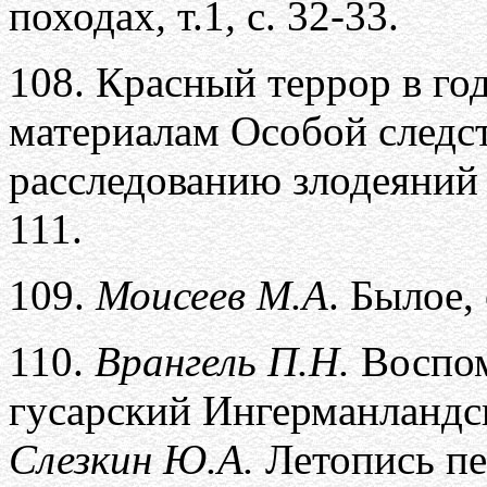
походах
,
т.1
,
с. 32-33.
108.
Красный террор в го
материалам Особой следс
расследованию злодеяний
111.
109.
Моисеев М.А
. Былое, 
110.
Врангель П.Н.
Воспо
гусарский Ингерманландс
Слезкин Ю.А.
Летопись пе