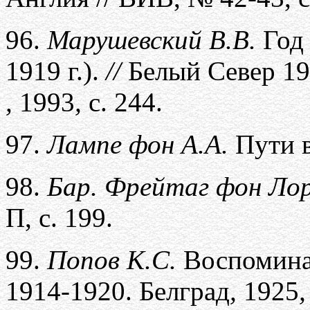
96.
Марушевский В.В.
Год 
1919 г.).
//
Белый Север 191
,
1993
,
с. 244.
97.
Лампе фон А.А.
Пути 
98.
Бар. Фрейтаг фон Ло
П, с. 199.
99.
Попов К.С.
Воспоминан
1914-1920. Белград
,
1925