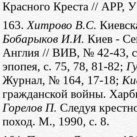
Красного Креста // АРР, У1
163.
Хитрово В.С.
Киевска
Бобарыков И.И.
Киев - Се
Англия // ВИВ, № 42-43, с
эпопея, с. 75, 78, 81-82;
Гу
Журнал
,
№ 164
,
17-18;
Ки
гражданской войны. Харбин
Горелов П.
Следуя крестн
поход. М.
,
1990
,
с. 8.