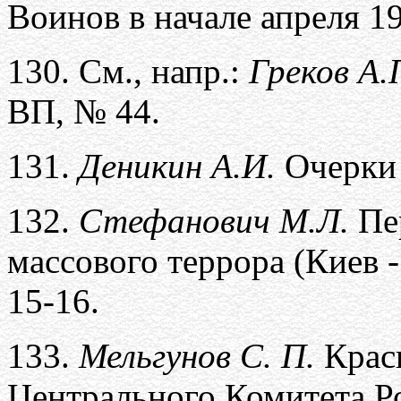
Воинов в начале апреля 1
130.
См., напр.:
Греков А.
ВП, № 44.
131.
Деникин А.И.
Очерки 
132.
Стефанович М.Л.
Пе
массового террора (Киев -
15-16.
133.
Мельгунов С. П.
Крас
Центрального Комитета Ро