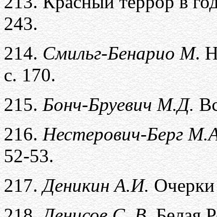
213.
Красный террор в го
243.
214.
Смильг-Бенарио М
. 
с. 170.
215.
Бонч-Бруевич М.Д.
Вс
216.
Нестерович-Берг М.А
52-53.
217.
Деникин А.И.
Очерки 
218.
Денисов С. В.
Белая Р