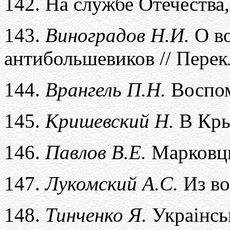
142.
На службе Отечества
143.
Виноградов Н.И.
О во
антибольшевиков // Перекл
144.
Врангель П.Н.
Воспо
145.
Кришевский Н.
В Крым
146.
Павлов В.Е.
Марковцы
147.
Лукомский А.С.
Из во
148.
Тинченко Я.
Украiнсь