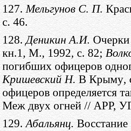
127.
Мельгунов С. П.
Красн
с. 46.
128.
Деникин А.И.
Очерки
кн.1
,
М.
,
1992
,
с. 82;
Волк
погибших офицеров одно
Кришевский Н.
В Крыму
,
офицеров определяется так
Меж двух огней // АРР, УП,
129.
Абальянц.
Восстание 