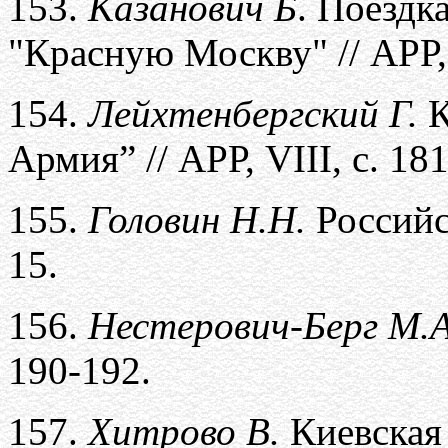
153.
Казанович Б
. Поездк
"Красную Москву" // АРР, 
154.
Лейхтенбергский Г.
К
Армия” // АРР, VIII, с. 181
155.
Головин Н.Н.
Российс
15.
156.
Нестерович-Берг М.А
190-192.
157.
Хитрово В.
Киевская 